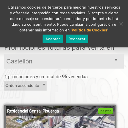
Utilizamos cookies de terceros para mejorar nuestros servicios
y ofrecerle integración con redes sociales. Si acepta o cierra
Toggle
este mensaje se considerará conocedor y por lo tanto habrá
navigati
dado su consentimiento. Puede cambiar la configuración u
obtener más información en ‘
Política de Cookies
’.
Aceptar
Rechazar
Promociones futuras para venta en
1
promociones y un total de
95
viviendas
Residencial Sensal Pisuerga
Ir a web