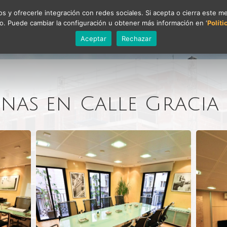
os y ofrecerle integración con redes sociales. Si acepta o cierra este 
o. Puede cambiar la configuración u obtener más información en ‘
Polít
Promociones
Noticias
Calculadores
Des
Aceptar
Rechazar
inas en Calle Gracia